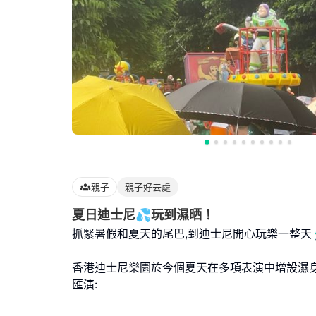
親子
親子好去處
夏日迪士尼💦玩到濕晒！
抓緊暑假和夏天的尾巴,到迪士尼開心玩樂一整天🕺
香港迪士尼樂園於今個夏天在多項表演中增設濕身
匯演: