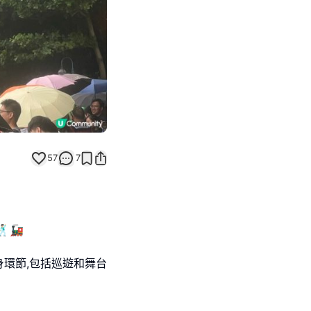
57
7
🚂
環節,包括巡遊和舞台