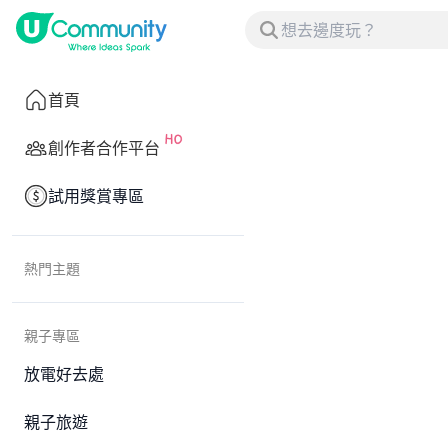
首頁
創作者合作平台
試用獎賞專區
熱門主題
親子專區
放電好去處
親子旅遊