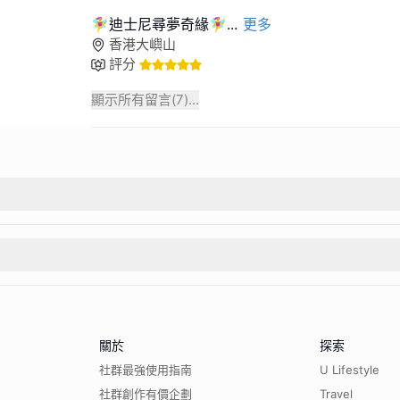
🧚‍♀️迪士尼尋夢奇緣🧚‍♀️
...
更多
香港大嶼山
評分
顯示所有留言(
7
)...
關於
探索
社群最強使用指南
U Lifestyle
社群創作有價企劃
Travel