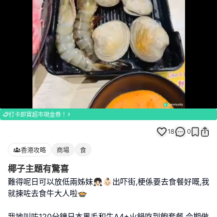
Loaded
:
Unmute
100.00%
打卡即賞超市現金券！
18
0
香港攻略
商場
食
椰子主題有驚喜
難得呢日可以放低兩姊妹👧🏻👶🏻出吓街,梗係要去食餐好嘅,我
就揀咗去食牛大人啦🍲
我地叫咗120分鐘日本黑毛和牛A4+火鍋吃到飽套餐,今期做