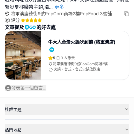
緊炎夏椰樂祭主題,湯
...
更多
將軍澳唐德街9號PopCorn商場2樓PopFood 3號舖
評分
文章提及
的好去處
牛大人台灣火鍋吃到飽 (將軍澳店)
5
3
人想去
將軍澳唐德街9號PopCorn商場2樓
PopFood 3號舖
火鍋、台式、台式火鍋放題店
發表第一個留言...
社群主題
熱門地點