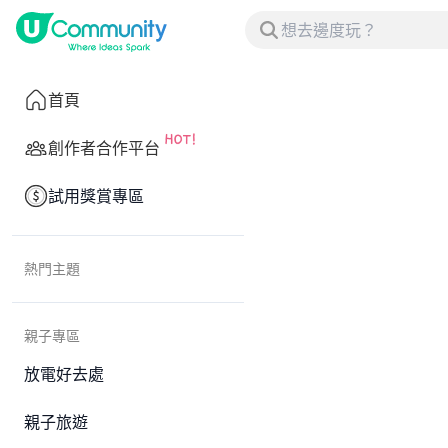
首頁
創作者合作平台
試用獎賞專區
熱門主題
親子專區
放電好去處
親子旅遊