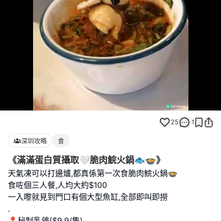
Loaded
:
Unmute
100.00%
25
1
深圳攻略
食
《滿滿蛋白質攝取🤍脆肉鯇火鍋🐟🍲》
天氣凍可以打邊爐,都真係第一次食脆肉鯇火鍋🍲
食咗個三人餐,人均大約$100
一入嚟就見到門口有個大型魚缸,全部即叫即撈
.
📍秘制乳鴿($9.9/隻)