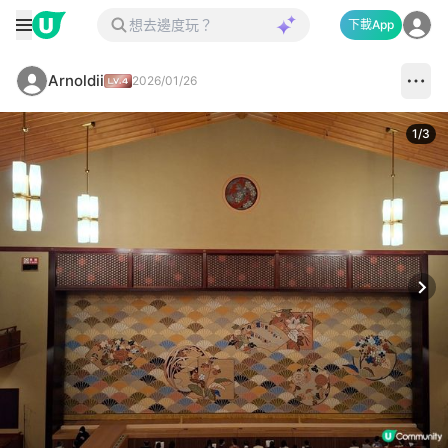
下載App
Arnoldii
2026/01/26
1
/
3
Next