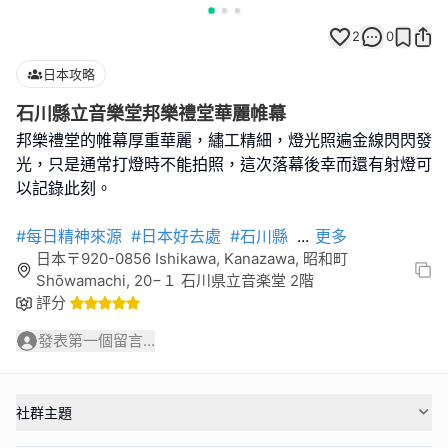
2
0
日本攻略
石川縣立音樂堂邦樂禮堂華麗帷幕
邦樂禮堂的帷幕厚重華麗，繡工精細，燈光照遍金線閃閃發
光，只是通常打燈時不能拍照，這次落幕後幸而還有射燈可
以記錄此刻。
#每日精神來源
#日本好去處
#石川縣
...
更多
日本〒920-0856 Ishikawa, Kanazawa, 昭和町
Shōwamachi, 20−１ 石川県立音楽堂 2階
評分
發表第一個留言...
社群主題