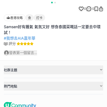
0
0
香港攻略
食
打卡
Samsen好有鑊氣 氣氛又好 想食泰國菜嘅話一定要去中環
#我想去AIA嘉年華
評分
發表第一個留言...
社群主題
熱門地點