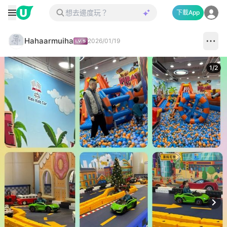
下載App
Hahaarmuiha
2026/01/19
1
/
2
Next