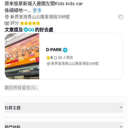
原來愉景新城入邊開左間Kids kids car
係細細地一
...
更多
新界荃灣青山公路荃灣段398號
評分
文章提及
的好去處
D·PARK
5
68
人想去
新界荃灣青山公路荃灣段398號
顯示所有留言(
1
)...
社群主題
熱門地點