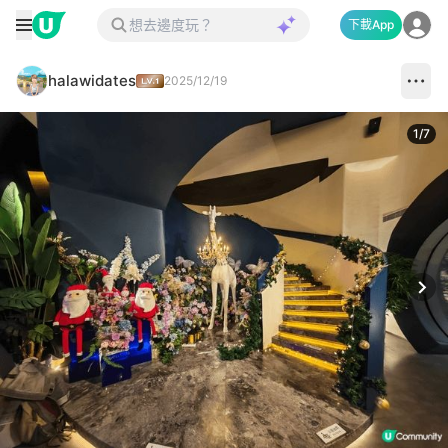
下載App
halawidates
2025/12/19
1
/
7
Next