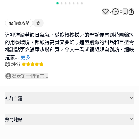
0
0
旅遊攻略
食
這裡洋溢著節日氣氛，從旋轉樓梯旁的聖誕佈置到花團錦簇
的用餐環境，都顯得高貴又夢幻；造型別緻的甜品和巨型壽
桃甜點更充滿童趣與創意，令人一看就很想親自到訪、細味
這家
...
更多
評分
發表第一個留言...
社群主題
熱門地點