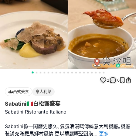
2
0
西式美食
意大利菜
Sabatini🇮🇹白松露盛宴
Sabatini Ristorante Italiano
Sabatini係一間歷史悠久､氣氛浪漫嘅傳統意大利餐廳｡餐廳
裝潢充滿羅馬鄉村風情,更以華麗嘅聖誕裝
...
更多