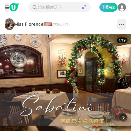
下載App
Miss Florence
2026/01/15
1
/
19
Next