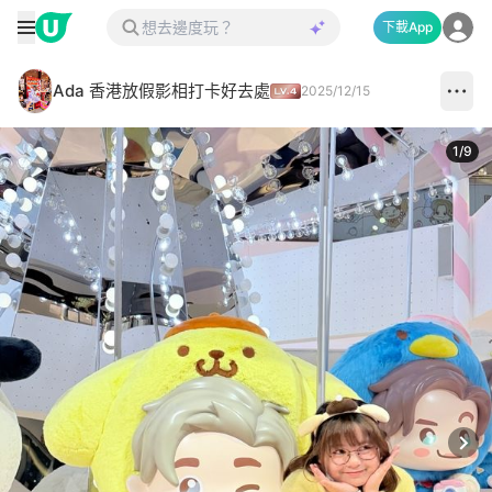
下載App
Ada 香港放假影相打卡好去處
2025/12/15
1
/
9
Next