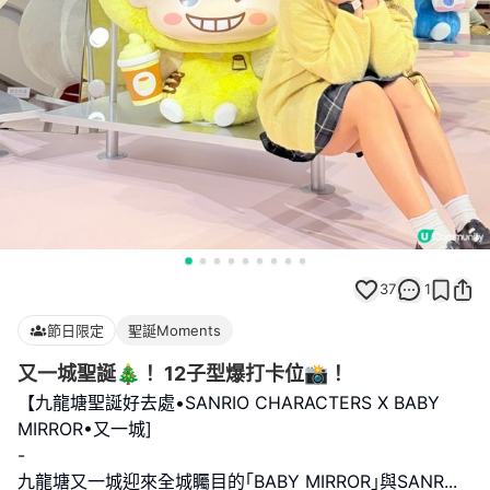
37
1
節日限定
聖誕Moments
又一城聖誕🎄！ 12子型爆打卡位📸！
【九龍塘聖誕好去處•SANRIO CHARACTERS X BABY
MIRROR•又一城]
-
九龍塘又一城迎來全城矚目的｢BABY MIRROR｣與SANR
...