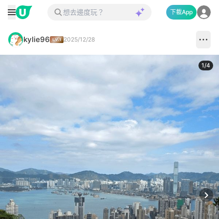
下載App
kylie96
2025/12/28
1
/
4
Next