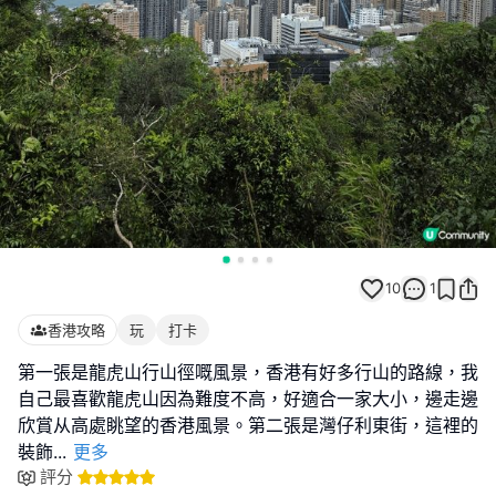
10
1
香港攻略
玩
打卡
第一張是龍虎山行山徑嘅風景，香港有好多行山的路線，我
自己最喜歡龍虎山因為難度不高，好適合一家大小，邊走邊
欣賞从高處眺望的香港風景。第二張是灣仔利東街，這裡的
裝飾
...
更多
評分