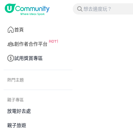
首頁
創作者合作平台
試用獎賞專區
熱門主題
親子專區
放電好去處
親子旅遊