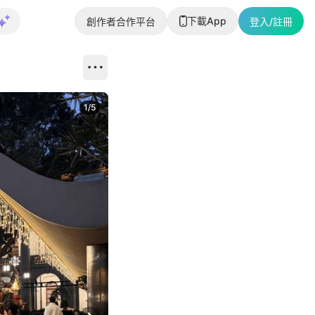
下載App
創作者合作平台
登入/註冊
1
/
5