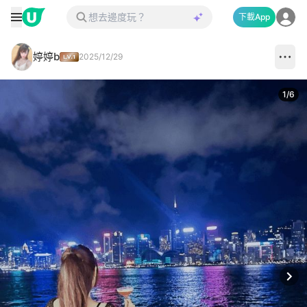
下載App
婷婷b
2025/12/29
1
/
6
Next