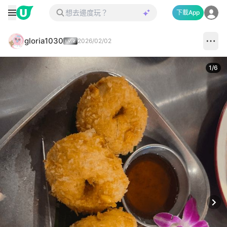
下載App
gloria1030
2026/02/02
1
/
6
Next