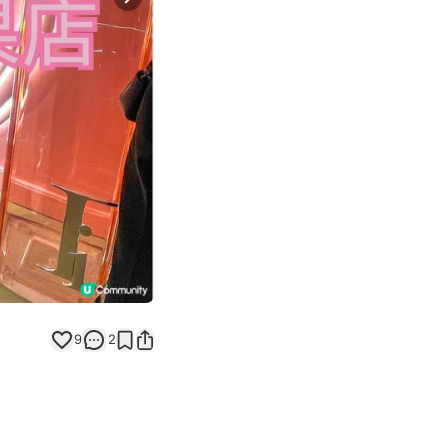
Next slide
9
2