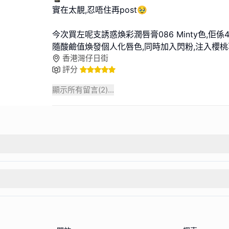
實在太靚,忍唔住再post🥹
今次買左呢支誘惑煥彩潤唇膏086 Minty色,佢係
隨酸鹼值煥發個人化唇色,同時加入閃粉,注入櫻桃
香港灣仔日街
評分
顯示所有留言(
2
)...