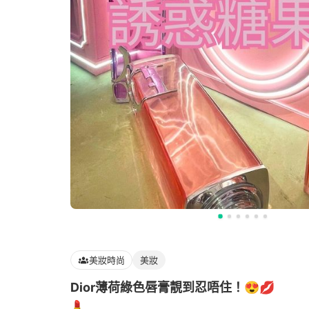
美妝時尚
美妝
Dior薄荷綠色唇膏靚到忍唔住！😍💋
💄