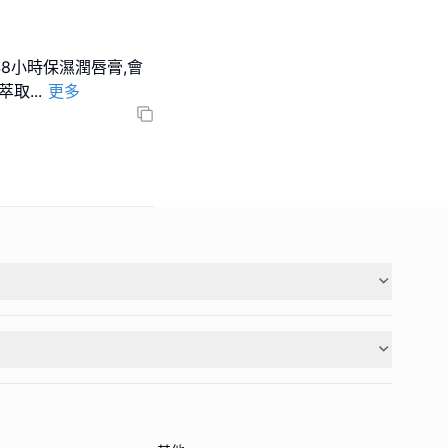
48小時保濕潤唇膏,會
萃取
...
更多