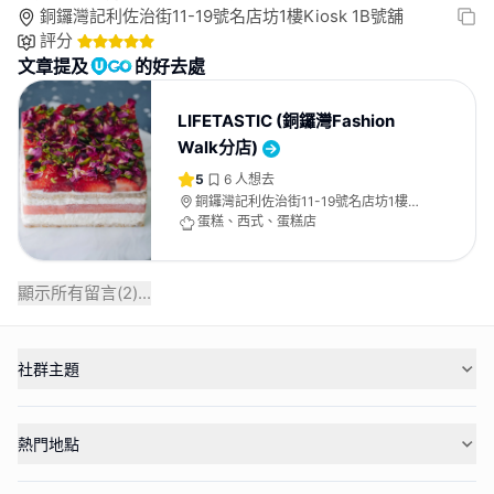
銅鑼灣記利佐治街11-19號名店坊1樓Kiosk 1B號舖
評分
文章提及
的好去處
LIFETASTIC (銅鑼灣Fashion
Walk分店)
5
6
人想去
銅鑼灣記利佐治街11-19號名店坊1樓
Kiosk 1B號舖
蛋糕、西式、蛋糕店
顯示所有留言(
2
)...
社群主題
熱門地點