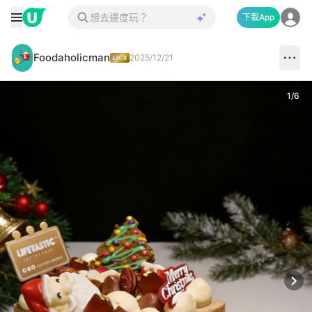
下載App
Foodaholicman
2025/12/21
1
/
6
Next