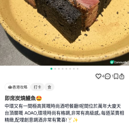
4
1
香港攻略
打卡
食
即席炭燒鰻魚🤩
中環又有一間極高質嘅時尚酒吧餐廳!呢間位於萬年大廈天
台頂層嘅 AOAO,環境時尚有格調,非常有高級感｡每道菜賣相
精緻,配埋創意調酒非常有驚喜!🍸✨