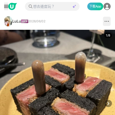
下載App
LuLu
2026/06/02
1
/
8
Next