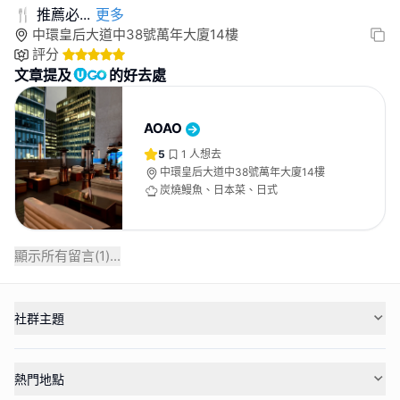
🍴 推薦必
...
更多
中環皇后大道中38號萬年大廈14樓
評分
文章提及
的好去處
AOAO
5
1
人想去
中環皇后大道中38號萬年大廈14樓
炭燒鰻魚、日本菜、日式
顯示所有留言(
1
)...
社群主題
熱門地點