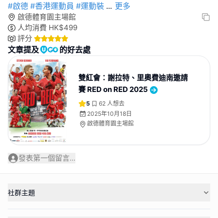
#啟德
#香港運動員
#運動裝
...
更多
啟德體育園主場館
人均消費
HK$
499
評分
文章提及
的好去處
雙紅會：謝拉特、里奧費迪南邀請
賽 RED on RED 2025
5
62
人想去
2025年10月18日
啟德體育園主場館
發表第一個留言...
社群主題