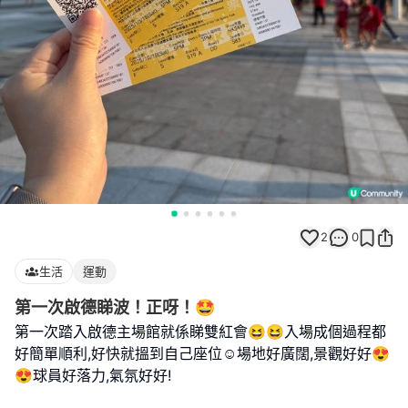
2
0
生活
運動
第一次啟德睇波！正呀！🤩
第一次踏入啟德主場館就係睇雙紅會😆😆入場成個過程都
好簡單順利,好快就搵到自己座位☺️場地好廣闊,景觀好好😍
😍球員好落力,氣氛好好!