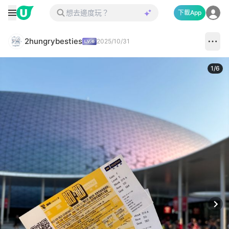
下載App
2hungrybesties
2025/10/31
1
/
6
Next