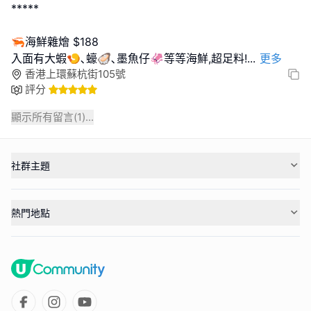
*****
🦐海鮮雜燴 $188
入面有大蝦🍤､蠔🦪､墨魚仔🦑等等海鮮,超足料!
...
更多
香港上環蘇杭街105號
評分
顯示所有留言(
1
)...
社群主題
熱門地點