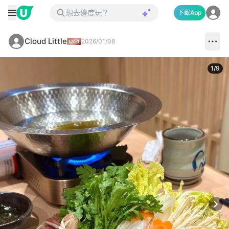
下載App
Cloud Little
2026/01/08
1
/
9
Next