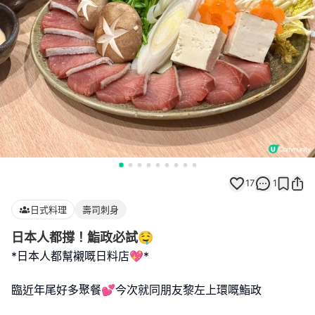
17
1
日式料理
壽司刺身
日本人都撐！鮨政必試🤤
*日本人都幫襯嘅日料店💖*
臨近年尾好多聚餐💕今次就同朋友黎左上環嘅鮨政