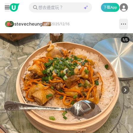
下載App
stevecheung
2025/12/16
1
/
5
Next