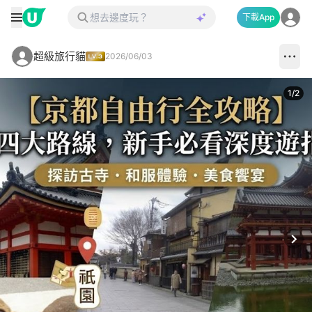
下載App
超級旅行貓
2026/06/03
1
/
2
Next