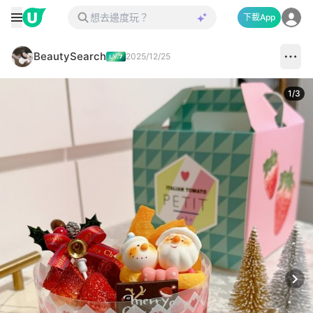
下載App
BeautySearch
2025/12/25
1
/
3
Next