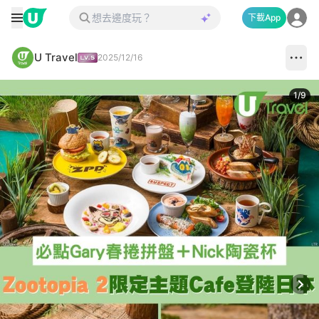
下載App
U Travel
2025/12/16
1
/
9
Next