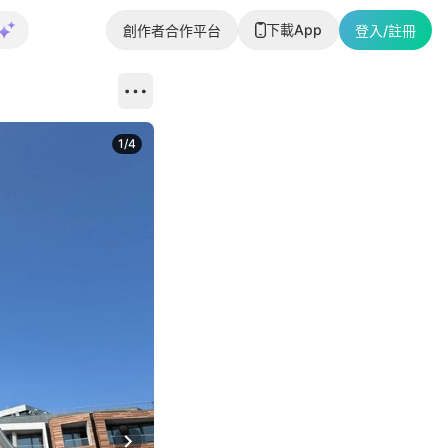
下載App
創作者合作平台
登入/註冊
1
/
4