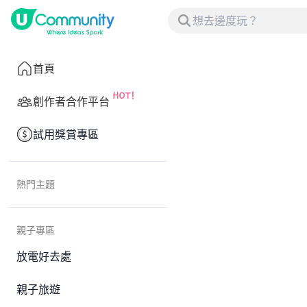
首頁
創作者合作平台
試用獎賞專區
熱門主題
親子專區
放電好去處
親子旅遊