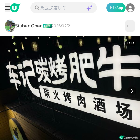
下載App
Siuhar Chan
2026/02/21
1
/
13
Next