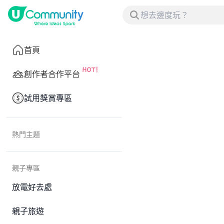
首頁
創作者合作平台
試用獎賞專區
熱門主題
親子專區
放電好去處
親子旅遊