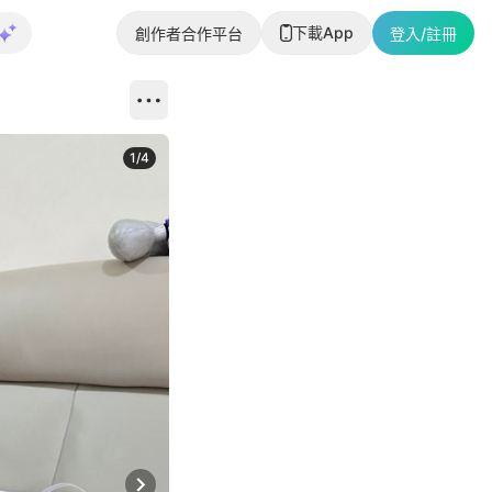
下載App
創作者合作平台
登入/註冊
1
/
4