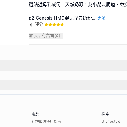
選貼近母乳成份，天然奶源，為小朋友腸道、免疫
a2 Genesis HMO嬰兒配方奶粉
...
更多
評分
顯示所有留言(
4
)...
關於
探索
社群最強使用指南
U Lifestyle