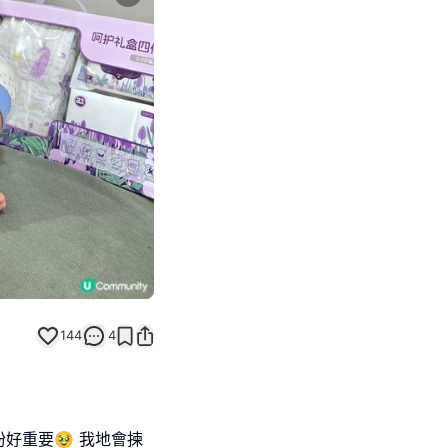
Next slide
144
4
好重要🥹 我地會揀