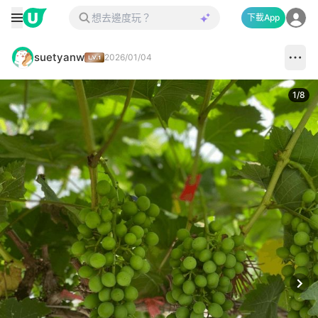
下載App
suetyanw
2026/01/04
1
/
8
Next