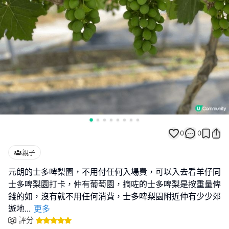
0
0
親子
元朗的士多啤梨園，不用付任何入場費，可以入去看羊仔同
士多啤梨園打卡，仲有葡萄園，摘咗的士多啤梨是按重量俾
錢的如，沒有就不用任何消費，士多啤梨園附近仲有少少郊
遊地
...
更多
評分