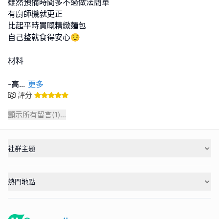
雖然預備時間多不過做法簡單
有廚師機就更正
比起平時買嘅精緻麵包
自己整就食得安心😌
材料
-高
...
更多
評分
顯示所有留言(
1
)...
社群主題
熱門地點