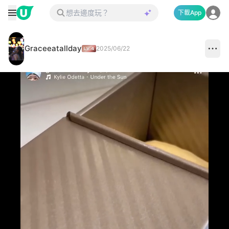
下載App
Graceeatallday
2025/06/22