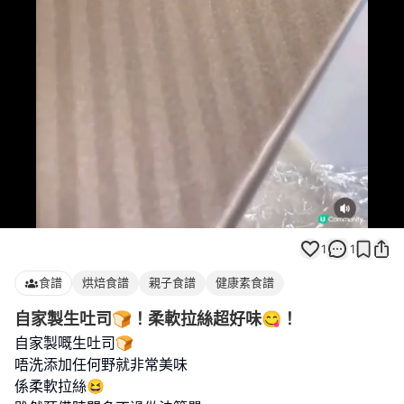
Loaded
:
Unmute
100.00%
1
1
食譜
烘焙食譜
親子食譜
健康素食譜
自家製生吐司🍞！柔軟拉絲超好味😋！
自家製嘅生吐司🍞
唔洗添加任何野就非常美味
係柔軟拉絲😆