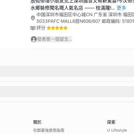
放假帶埋小朋友北上深圳搵食又有新驚喜!今次帶
水鄉裝修聞名嘅人氣名店 —— 桂滿隴!
...
更多
中國深圳市福田区中心城CN 广东省 深圳市 福田区 
5033PAFC MALL6层N606/607 邮政编码: 5180
評分
發表第一個留言...
關於
探索
社群最強使用指南
U Lifestyle