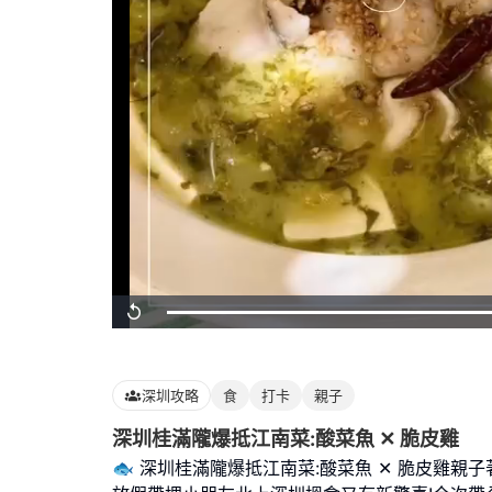
Loaded
:
Replay
100.00%
深圳攻略
食
打卡
親子
深圳桂滿隴爆抵江南菜:酸菜魚 ✕ 脆皮雞
🐟 深圳桂滿隴爆抵江南菜:酸菜魚 ✕ 脆皮雞親