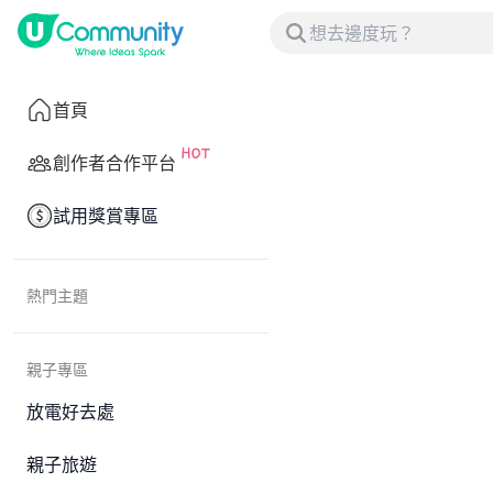
首頁
創作者合作平台
試用獎賞專區
熱門主題
親子專區
放電好去處
親子旅遊