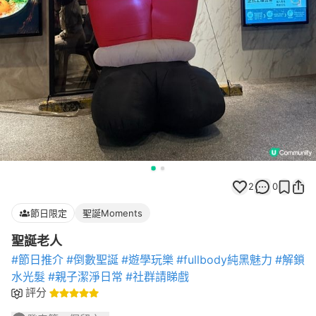
2
0
節日限定
聖誕Moments
聖誕老人
#節日推介
#倒數聖誕
#遊學玩樂
#fullbody純黑魅力
#解鎖
水光髮
#親子潔淨日常
#社群請睇戲
評分