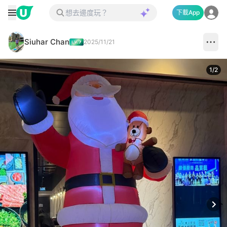
下載App
Siuhar Chan
2025/11/21
1
/
2
Next