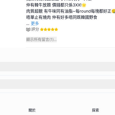
仲有韓牛放題 價錢都只係3XX!🌟
肉質超靚 有牛味同有油脂~每round每塊都好正
...
更多
評分
顯示所有留言(
1
)...
關於
探索