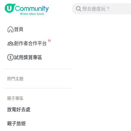
首頁
創作者合作平台
試用獎賞專區
熱門主題
親子專區
放電好去處
親子旅遊