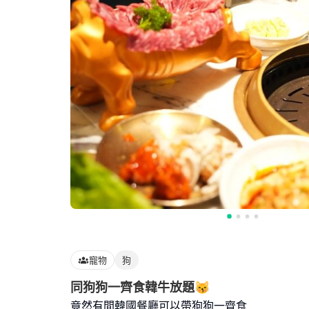
寵物
狗
同狗狗一齊食韓牛放題😽
竟然有間韓國餐廳可以帶狗狗一齊食