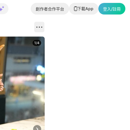
下載App
創作者合作平台
登入/註冊
1
/
4