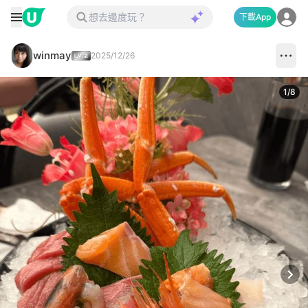
下載App
winmay
2025/12/26
1
/
8
Next