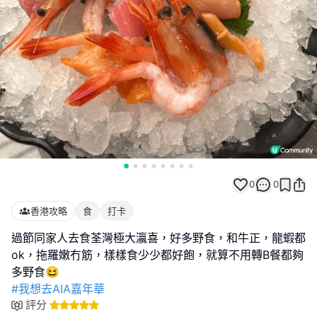
0
0
香港攻略
食
打卡
過節同家人去食荃灣極大瀛喜，好多野食，和牛正，龍蝦都
ok，拖羅嫩冇筋，樣樣食少少都好飽，就算不用轉B餐都夠
#我想去AIA嘉年華
評分