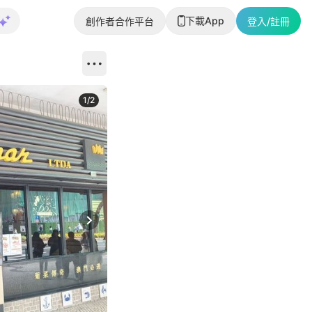
下載App
創作者合作平台
登入/註冊
1
/
2
即睇更多社
Next slide
返回帖文