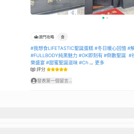
澳門攻略
食
#我想食LIFETASTIC聖誕蛋糕
#冬日暖心回憶
#
#FULLBODY純黑魅力
#OK即刻有
#倒數聖誕
#
樂盛宴
#甜蜜聖誕滋味
#Ch
...
更多
評分
發表第一個留言...