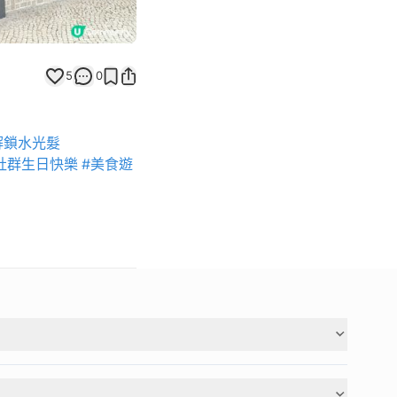
5
0
解鎖水光髮
社群生日快樂
#美食遊