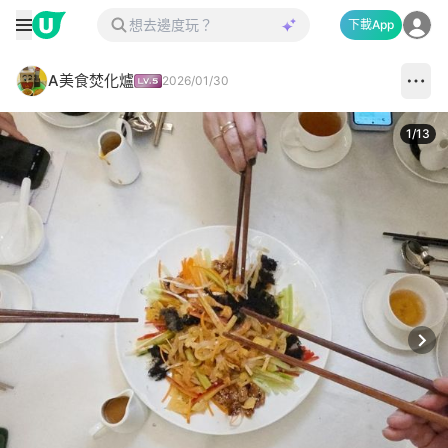
下載App
A美食焚化爐
2026/01/30
1
/
13
Next