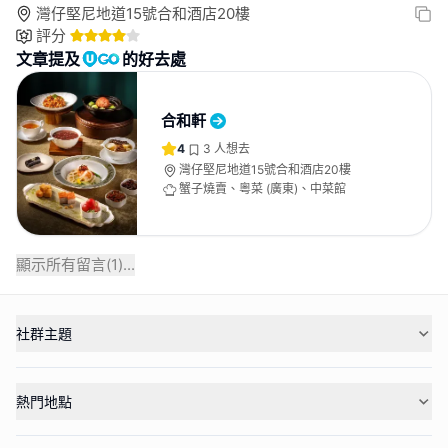
灣仔堅尼地道15號合和酒店20樓
評分
文章提及
的好去處
合和軒
4
3
人想去
灣仔堅尼地道15號合和酒店20樓
蟹子燒賣、粵菜 (廣東)、中菜館
顯示所有留言(
1
)...
社群主題
熱門地點