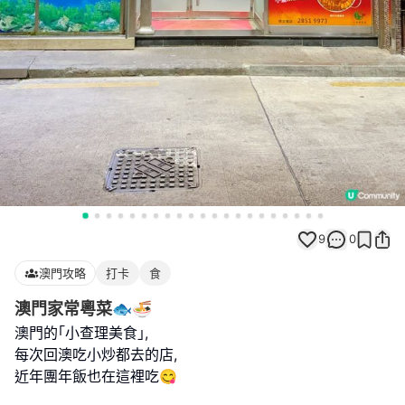
9
0
澳門攻略
打卡
食
澳門家常粵菜🐟🍜
澳門的｢小查理美食｣,
每次回澳吃小炒都去的店,
近年團年飯也在這裡吃😋