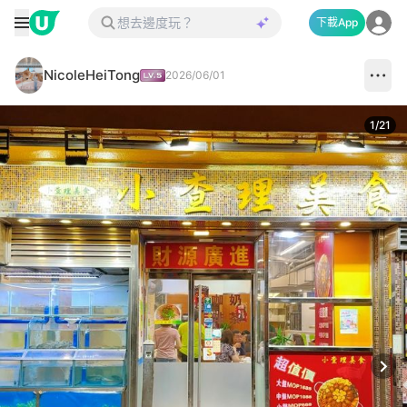
下載App
NicoleHeiTong
2026/06/01
1
/
21
Next