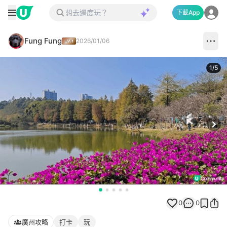
下載App
Fung Fung
2026/01/06
1
/
5
Next
0
0
廣州攻略
打卡
玩