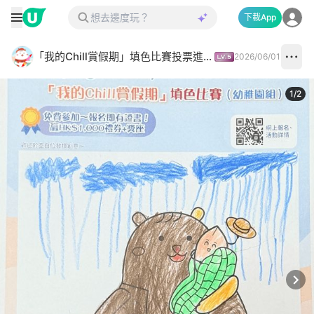
下載App
「我的Chill賞假期」填色比賽投票進行中✅
2026/06/01
1
/
2
Next