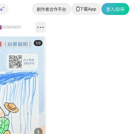
下載App
創作者合作平台
登入/註冊
2026/06/01
1
/
2
即睇更多社