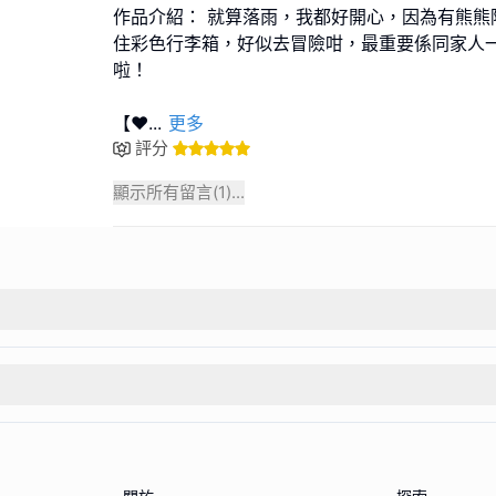
作品介紹： 就算落雨，我都好開心，因為有熊熊
住彩色行李箱，好似去冒險咁，最重要係同家人一齊
啦！
【❤
...
更多
評分
顯示所有留言(
1
)...