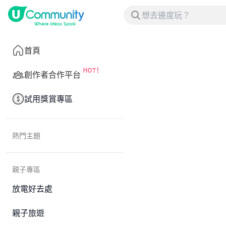
首頁
創作者合作平台
試用獎賞專區
熱門主題
親子專區
放電好去處
親子旅遊