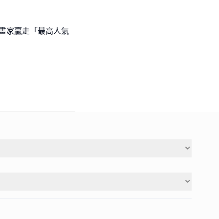
l級小畫家贏走「最高人氣