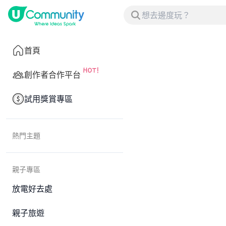
首頁
創作者合作平台
試用獎賞專區
熱門主題
親子專區
放電好去處
親子旅遊