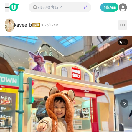
下載App
kayee_b
2025/12/09
1
/
20
Next