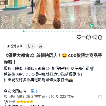
23
1
香港攻略
打卡
買
《優獸大都會2》啟德快閃店！🤩 400款限定商品等
你嚟！
最近上映嘅《優獸大都會2》相信好多朋友仔都有睇📽️
係啟德 AIRSIDE 2樓中庭就打造5米高｢優獸市｣
仲重現左好多經典電影場景俾大家打卡📸
今次快閃店有
...
更多
啟德 AIRSIDE 2 樓中庭、210 及 222 號舖
評分