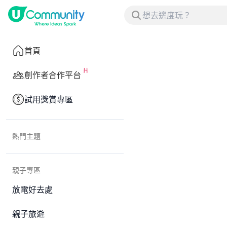
首頁
創作者合作平台
試用獎賞專區
熱門主題
親子專區
放電好去處
親子旅遊