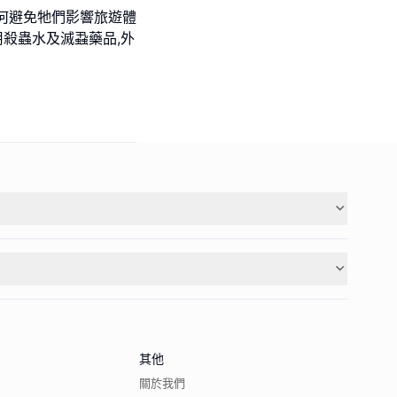
何避免牠們影響旅遊體
用殺蟲水及滅蝨藥品,外
其他
關於我們