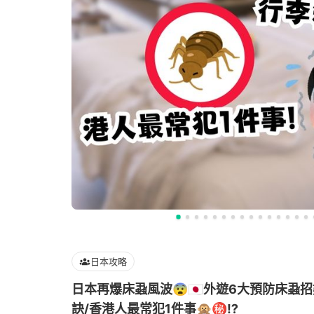
日本攻略
日本再爆床蝨風波😨🇯🇵外遊6大預防床
訣/香港人最常犯1件事🙊㊙️⁉️