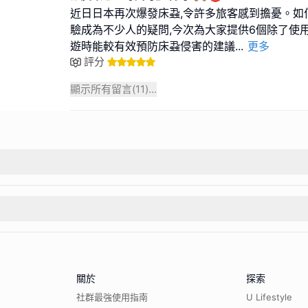
近日日本再次爆發床蝨,令許多旅客感到擔憂。如
驗成為不少人的疑問,今次為大家提供6個除了使
遊時能較有效預防床蝨侵害的建議
...
更多
評分
顯示所有留言(
11
)...
關於
探索
社群最強使用指南
U Lifestyle