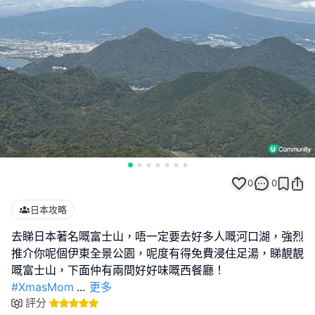
0
0
日本攻略
去睇日本著名嘅富士山，唔一定要去好多人嘅河口湖，強烈
推介你呢個伊東全景公園，呢度有得免費浸住足湯，睇靚靚
#XmasMom
...
更多
評分