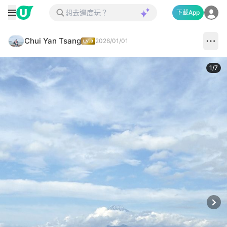
下載App
Chui Yan Tsang
2026/01/01
1
/
7
Next