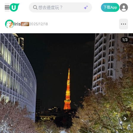
下載App
Iris
2025/12/18
1
/
3
Next