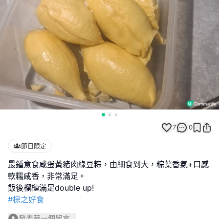
7
0
節日限定
最鍾意食咸蛋黃豬肉綠豆粽，由細食到大，粽葉香氣+口感
軟糯咸香，非常滿足。
#棕之好食
發表第一個留言...