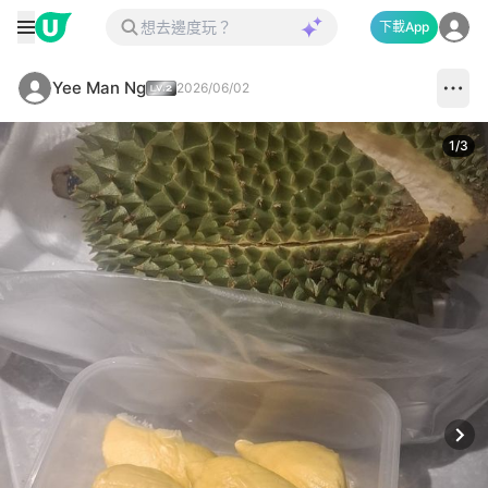
下載App
Yee Man Ng
2026/06/02
1
/
3
Next