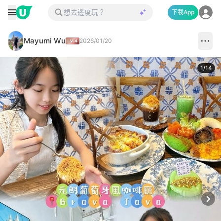
下載App
Mayumi Wu
2026/01/20
1
/
14
Next