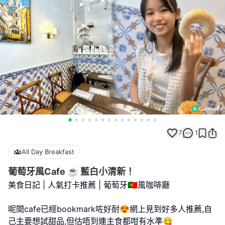
7
1
All Day Breakfast
葡萄牙風Cafe ☕️ 藍白小清新！
美食日記 | 人氣打卡推薦 | 葡萄牙🇵🇹風咖啡廳
呢間cafe已經bookmark咗好耐😍網上見到好多人推薦,自