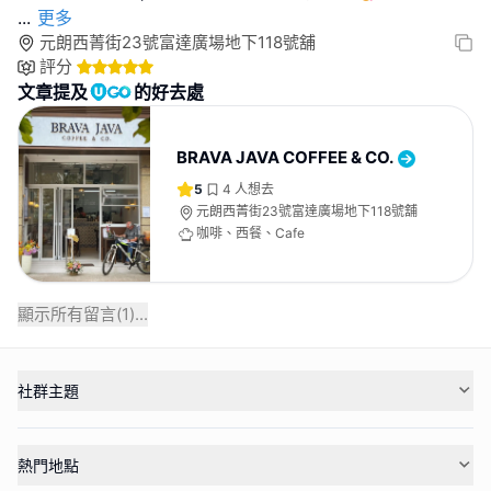
...
更多
元朗西菁街23號富達廣場地下118號舖
評分
文章提及
的好去處
BRAVA JAVA COFFEE & CO.
5
4
人想去
元朗西菁街23號富達廣場地下118號舖
咖啡、西餐、Cafe
顯示所有留言(
1
)...
社群主題
熱門地點