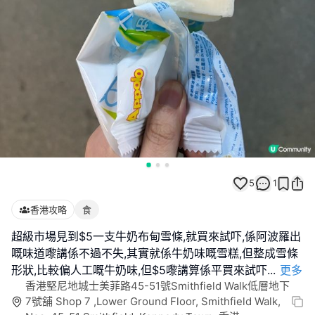
5
1
香港攻略
食
超級市場見到$5一支牛奶布甸雪條,就買來試吓,係阿波羅出
嘅味道嚟講係不過不失,其實就係牛奶味嘅雪糕,但整成雪條
形狀,比較偏人工嘅牛奶味,但$5嚟講算係平買來試吓
...
更多
香港堅尼地城士美菲路45-51號Smithfield Walk低層地下
7號舖 Shop 7 ,Lower Ground Floor, Smithfield Walk,