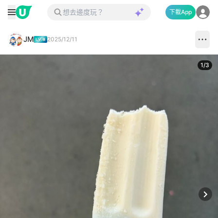
下載App
JM
2025/12/11
1
/
3
Next