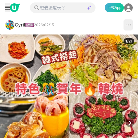
下載App
Cyril
2026/02/15
1
/
21
Next