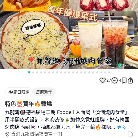
27
4
節日限定
農曆新年
特色🎊賀年🔥韓燒
九龍灣🚇德福廣場二期 Foodeli 入面嘅「濟洲燒肉食堂」
用半開放式設計，木系裝修🎍加韓文霓虹燈牌，好有韓國
烤肉店 feel🇰🇷，抽風都算力水，燒完一輪🔥都唔
...
更多
香港九龍灣德福廣場一期