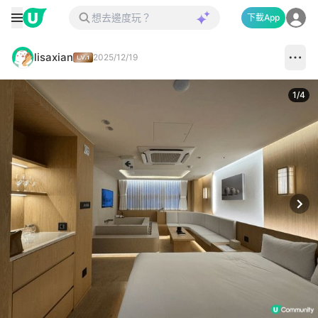
下載App
lisaxian
2025/12/19
1
/
4
Next