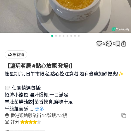
5
0
擦餐勁
【滬玥茗居 #點心放題 登場!】
逢星期六､日午市限定,點心控注意啦!還有豪華加碼優惠!✨
🍽️ 任食精選包括:
招牌小籠包|湯汁爆棚,一口滿足
羊肚菌鮮菇餃|菌香撲鼻,鮮味十足
千絲蘿蔔酥|
...
更多
香港觀塘駿業街44號銀八2樓
評分