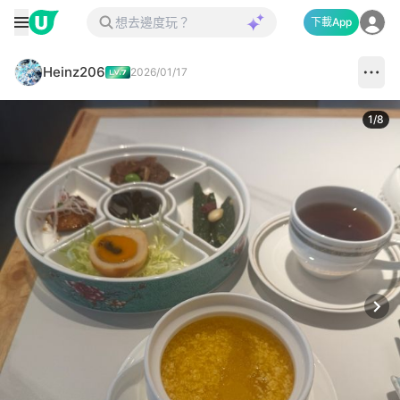
下載App
Heinz206
2026/01/17
1
/
8
Next