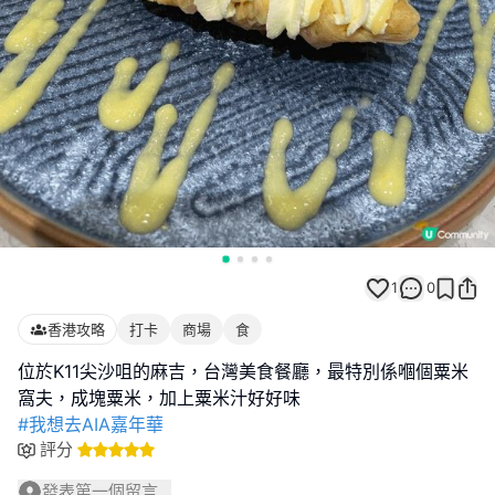
1
0
香港攻略
打卡
商場
食
位於K11尖沙咀的麻吉，台灣美食餐廳，最特別係嗰個粟米
#我想去AIA嘉年華
評分
發表第一個留言...