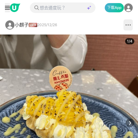
下載App
小麒子
2025/12/26
1
/
4
Next